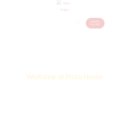
ORDER
Home
Menu
ONLINE
(248)
773-
About Us
7259
Our
Services
Contacts
Workshop at Pizza House
Home
All Events
Events
Workshop at Pizza House