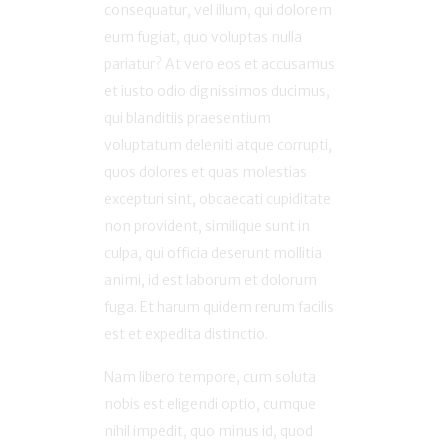
consequatur, vel illum, qui dolorem
eum fugiat, quo voluptas nulla
pariatur? At vero eos et accusamus
et iusto odio dignissimos ducimus,
qui blanditiis praesentium
voluptatum deleniti atque corrupti,
quos dolores et quas molestias
excepturi sint, obcaecati cupiditate
non provident, similique sunt in
culpa, qui officia deserunt mollitia
animi, id est laborum et dolorum
fuga. Et harum quidem rerum facilis
est et expedita distinctio.
Nam libero tempore, cum soluta
nobis est eligendi optio, cumque
nihil impedit, quo minus id, quod