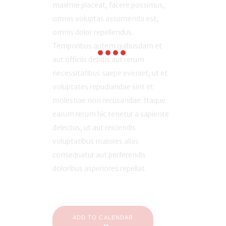
maxime placeat, facere possimus,
omnis voluptas assumenda est,
omnis dolor repellendus.
Temporibus autem quibusdam et
aut officiis debitis aut rerum
necessitatibus saepe eveniet, ut et
voluptates repudiandae sint et
molestiae non recusandae. Itaque
earum rerum hic tenetur a sapiente
delectus, ut aut reiciendis
voluptatibus maiores alias
consequatur aut perferendis
doloribus asperiores repellat.
ADD TO CALENDAR