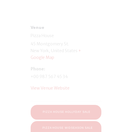
Venue
Pizza House
45 Montgomery St.
New York
,
United States
+
Google Map
Phone:
+00 987 567 45 34
View Venue Website
PIZZA HOUSE HOLLYDAY SALE
PIZZA HOUSE MIDSEASON SALE